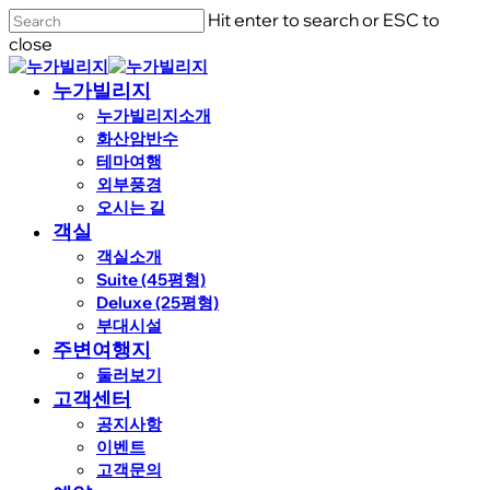
Skip
Hit enter to search or ESC to
to
close
main
Close
content
Search
Menu
누가빌리지
누가빌리지소개
화산암반수
테마여행
외부풍경
오시는 길
객실
객실소개
Suite (45평형)
Deluxe (25평형)
부대시설
주변여행지
둘러보기
고객센터
공지사항
이벤트
고객문의