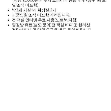
1박당 15,000원의 추가 요금이 적용됩니다. (침구 1세트
및 조식 미포함)
방3개 거실1개 화장실 2개
기준인원 조식 미포함 가격입니다.
전 객실 인터넷 무료 사용(노트북 지참)
찜질방 유료(별도 문의)전 객실 바다 및 한라산
전망세미나 및 단체 요금은 별도 문의 바랍니다.
부대시설 : 클럽하우스 / 야외 수영장 / 찜질방 / 세미나룸
(120인 가능) / 족구장
구비시설: 침대, 에어컨, TV, 냉장고, 조리도구, 수건
드라이기 비누 삼푸 바디워시 해충제(에프킬라 등) 생수
전객실 인터넷(와이파이) 가능
바다조망/한라산조망 (1층 2층 분리형)
refund
예약취소 및 환불규정